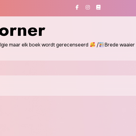
orner
gie maar elk boek wordt gerecenseerd
/
Brede waaier