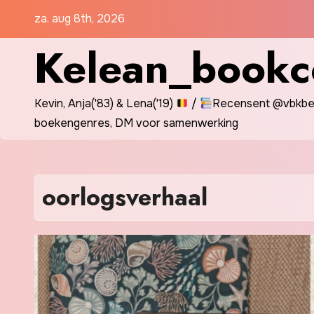
Spring
za. aug 8th, 2026
naar
Kelean_bookc
de
inhoud
Kevin, Anja('83) & Lena('19)
/
Recensent @vbkbel
boekengenres, DM voor samenwerking
oorlogsverhaal