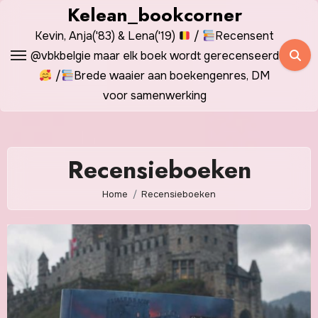
Spring
Kelean_bookcorner
naar
Kevin, Anja('83) & Lena('19)
/
Recensent
de
@vbkbelgie maar elk boek wordt gerecenseerd
inhoud
/
Brede waaier aan boekengenres, DM
voor samenwerking
Recensieboeken
Home
Recensieboeken