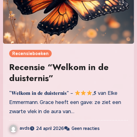
Recensieboeken
Recensie “Welkom in de
duisternis”
“𝐖𝐞𝐥𝐤𝐨𝐦 𝐢𝐧 𝐝𝐞 𝐝𝐮𝐢𝐬𝐭𝐞𝐫𝐧𝐢𝐬” –
,𝟓 van Elke
Emmermann. Grace heeft een gave: ze ziet een
zwarte vlek in de aura van…
avds
24 april 2026
Geen reacties