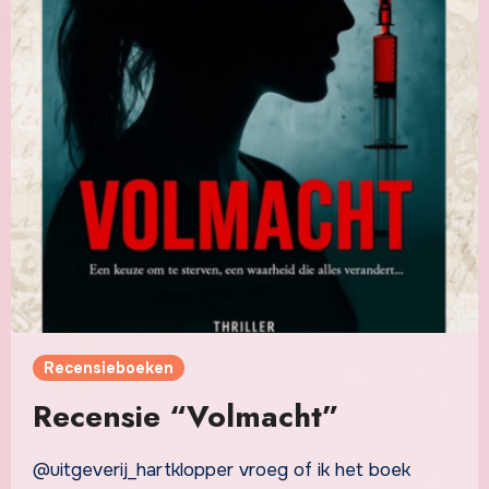
Recensieboeken
Recensie “Volmacht”
@uitgeverij_hartklopper vroeg of ik het boek