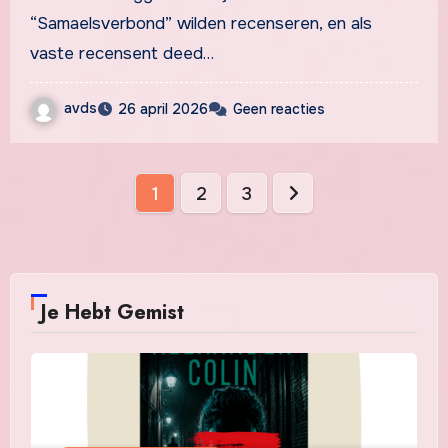
“Samaelsverbond” wilden recenseren, en als
vaste recensent deed…
avds
26 april 2026
Geen reacties
Berichten
1
2
3
paginering
Je Hebt Gemist