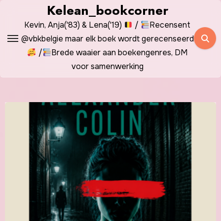
Spring
Kelean_bookcorner
naar
Kevin, Anja('83) & Lena('19)
/
Recensent
de
@vbkbelgie maar elk boek wordt gerecenseerd
inhoud
/
Brede waaier aan boekengenres, DM
voor samenwerking