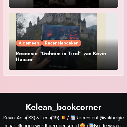
Algemeen
Recensieboeken
Recensie “Geheim in Tirol” van Kevin
Hauser
Kelean_bookcorner
Kevin, Anja('83) & Lena('19)
/
Recensent @vbkbelgie
maar elk boek wordt gerecenseerd
/
Brede waaier