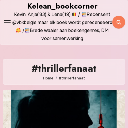
Spring
Kelean_bookcorner
naar
Kevin, Anja('83) & Lena('19)
/
Recensent
de
@vbkbelgie maar elk boek wordt gerecenseerd
inhoud
/
Brede waaier aan boekengenres, DM
voor samenwerking
#thrillerfanaat
Home
#thrillerfanaat