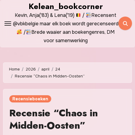
Spring
Kelean_bookcorner
naar
Kevin, Anja('83) & Lena('19)
/
Recensent
de
@vbkbelgie maar elk boek wordt gerecenseerd
inhoud
/
Brede waaier aan boekengenres, DM
voor samenwerking
Home
2026
april
24
Recensie “Chaos in Midden-Oosten”
Recensieboeken
Recensie “Chaos in
Midden-Oosten”