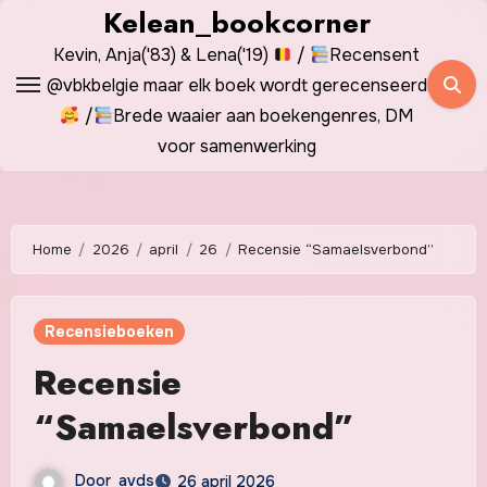
Spring
Kelean_bookcorner
naar
Kevin, Anja('83) & Lena('19)
/
Recensent
de
@vbkbelgie maar elk boek wordt gerecenseerd
inhoud
/
Brede waaier aan boekengenres, DM
voor samenwerking
Home
2026
april
26
Recensie “Samaelsverbond”
Recensieboeken
Recensie
“Samaelsverbond”
Door
avds
26 april 2026