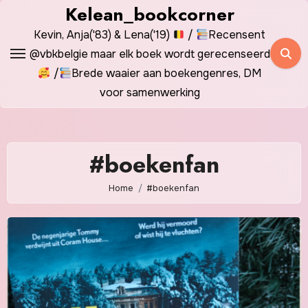
Spring
Kelean_bookcorner
naar
Kevin, Anja('83) & Lena('19)
/
Recensent
de
@vbkbelgie maar elk boek wordt gerecenseerd
inhoud
/
Brede waaier aan boekengenres, DM
voor samenwerking
#boekenfan
Home
#boekenfan