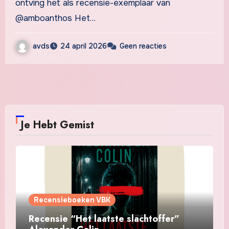
ontving het als recensie-exemplaar van
@amboanthos Het…
avds
24 april 2026
Geen reacties
Je Hebt Gemist
Recensieboeken VBK
Recensie “Het laatste slachtoffer”