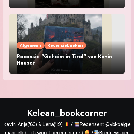
Algemeen
Recensieboeken
Recensie “Geheim in Tirol” van Kevin
Hauser
Kelean_bookcorner
Kevin, Anja('83) & Lena('19)
/
Recensent @vbkbelgie
maar elk boek wordt gerecenseerd
/
Brede waaier