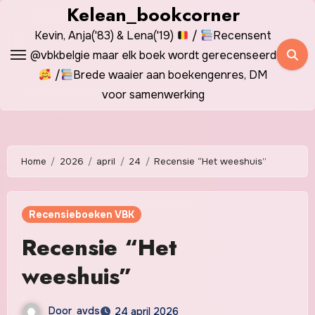
Spring
Kelean_bookcorner
naar
Kevin, Anja('83) & Lena('19)
/
Recensent
de
@vbkbelgie maar elk boek wordt gerecenseerd
inhoud
/
Brede waaier aan boekengenres, DM
voor samenwerking
Home
2026
april
24
Recensie “Het weeshuis”
Recensieboeken VBK
Recensie “Het
weeshuis”
Door
avds
24 april 2026