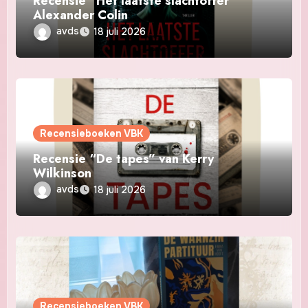
Recensie “Het laatste slachtoffer”
Alexander Colin
avds
18 juli 2026
Recensieboeken VBK
Recensie “De tapes” van Kerry
Wilkinson
avds
18 juli 2026
Recensieboeken VBK