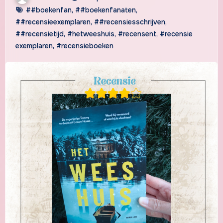
##boekenfan
,
##boekenfanaten
,
##recensieexemplaren
,
##recensiesschrijven
,
##recensietijd
,
#hetweeshuis
,
#recensent
,
#recensie
exemplaren
,
#recensieboeken