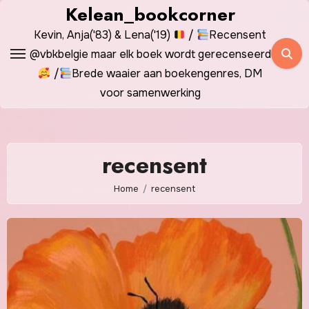
Spring
Kelean_bookcorner
naar
Kevin, Anja('83) & Lena('19)
/
Recensent
de
@vbkbelgie maar elk boek wordt gerecenseerd
inhoud
/
Brede waaier aan boekengenres, DM
voor samenwerking
recensent
Home
recensent