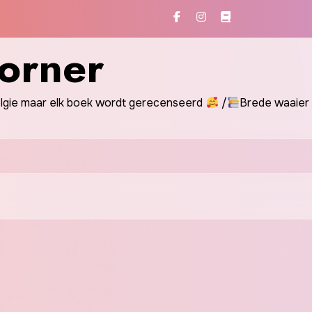
orner
gie maar elk boek wordt gerecenseerd
/
Brede waaier