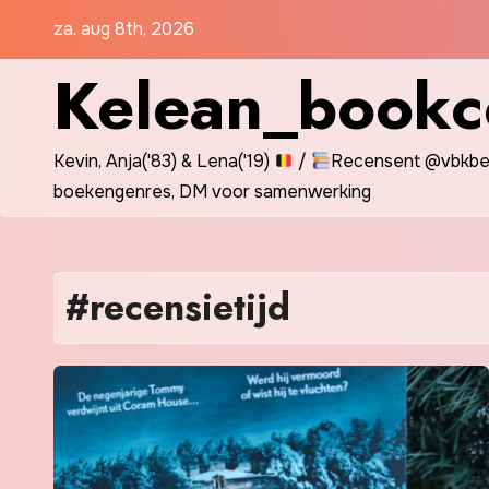
Spring
za. aug 8th, 2026
naar
Kelean_bookc
de
inhoud
Kevin, Anja('83) & Lena('19)
/
Recensent @vbkbel
boekengenres, DM voor samenwerking
#recensietijd