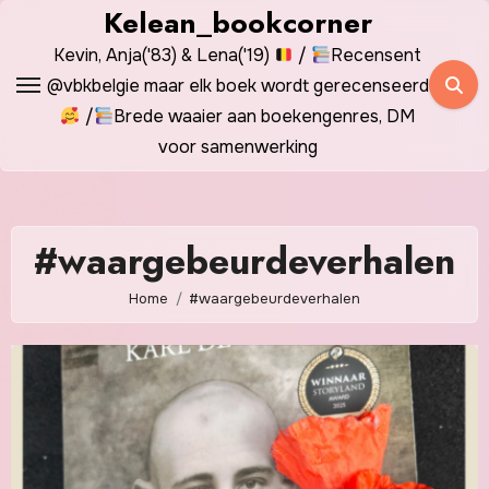
Spring
Kelean_bookcorner
naar
Kevin, Anja('83) & Lena('19)
/
Recensent
de
@vbkbelgie maar elk boek wordt gerecenseerd
inhoud
/
Brede waaier aan boekengenres, DM
voor samenwerking
#waargebeurdeverhalen
Home
#waargebeurdeverhalen