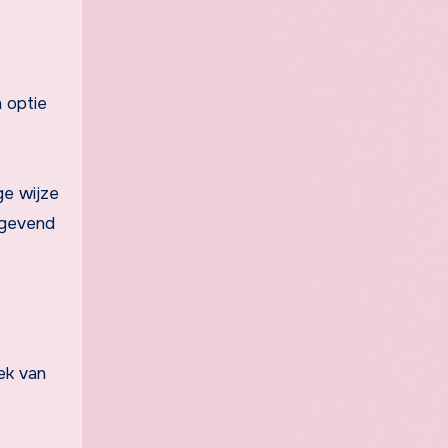
 optie
ge wijze
opgevend
ek van