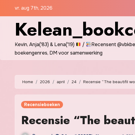
Spring
vr. aug 7th, 2026
naar
Kelean_bookc
de
inhoud
Kevin, Anja('83) & Lena('19)
/
Recensent @vbkbel
boekengenres, DM voor samenwerking
Home
2026
april
24
Recensie “The beautifil w
Recensieboeken
Recensie “The beaut