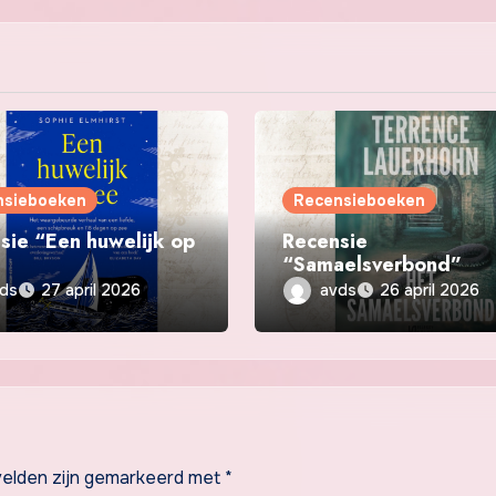
nsieboeken
Recensieboeken
sie “Een huwelijk op
Recensie
“Samaelsverbond”
ds
avds
27 april 2026
26 april 2026
velden zijn gemarkeerd met
*