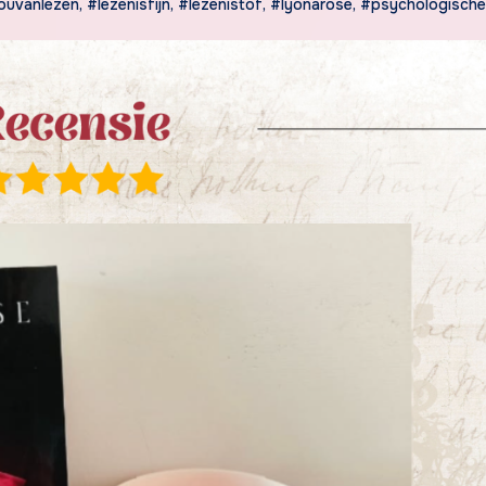
ouvanlezen
,
#lezenisfijn
,
#lezenistof
,
#lyonarose
,
#psychologisch