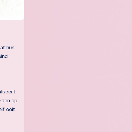
dat hun
ind.
iseert.
orden op
lf ooit