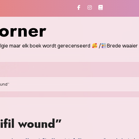
orner
gie maar elk boek wordt gerecenseerd
/
Brede waaier
ound”
ifil wound”