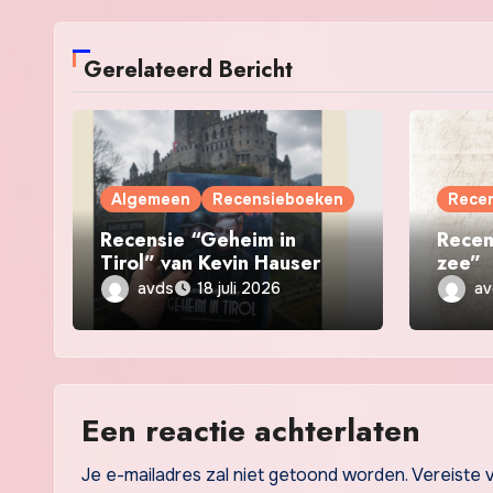
Gerelateerd Bericht
Algemeen
Recensieboeken
Rece
Recensie “Geheim in
Recen
Tirol” van Kevin Hauser
zee”
avds
av
18 juli 2026
Een reactie achterlaten
Je e-mailadres zal niet getoond worden.
Vereiste 