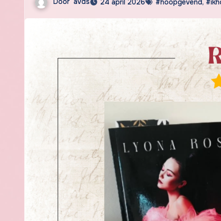
Door
avds
24 april 2026
#hoopgevend
,
#ikh