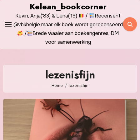
Spring
Kelean_bookcorner
naar
Kevin, Anja('83) & Lena('19)
/
Recensent
de
@vbkbelgie maar elk boek wordt gerecenseerd
inhoud
/
Brede waaier aan boekengenres, DM
voor samenwerking
lezenisfijn
Home
lezenisfijn