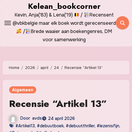
Spring
Kelean_bookcorner
naar
Kevin, Anja('83) & Lena('19)
/
Recensent
de
@vbkbelgie maar elk boek wordt gerecenseerd
inhoud
/
Brede waaier aan boekengenres, DM
voor samenwerking
Home
2026
april
24
Recensie “Artikel 13”
Algemeen
Recensie “Artikel 13”
Door
avds
24 april 2026
#Artikel13
,
#debuutboek
,
#debuutthriller
,
#lezenisfijn
,