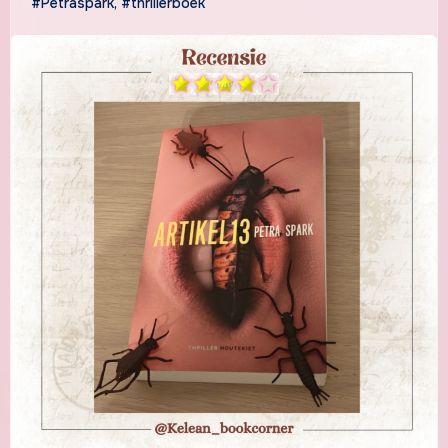
#Petraspark
,
#thrillerboek